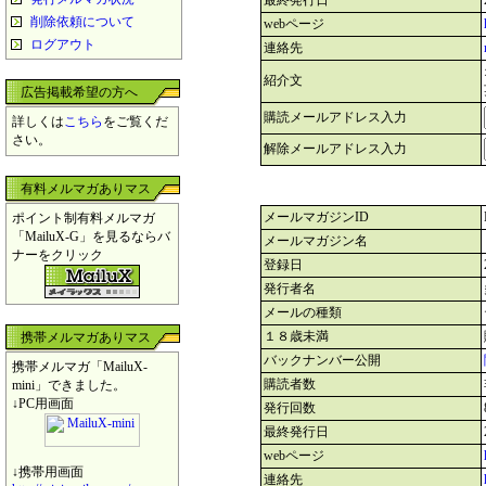
最終発行日
削除依頼について
webページ
ログアウト
連絡先
紹介文
広告掲載希望の方へ
購読メールアドレス入力
詳しくは
こちら
をご覧くだ
さい。
解除メールアドレス入力
有料メルマガありマス
メールマガジンID
ポイント制有料メルマガ
「MailuX-G」を見るならバ
メールマガジン名
ナーをクリック
登録日
発行者名
メールの種類
１８歳未満
携帯メルマガありマス
バックナンバー公開
携帯メルマガ「MailuX-
購読者数
mini」できました。
↓PC用画面
発行回数
最終発行日
webページ
↓携帯用画面
連絡先