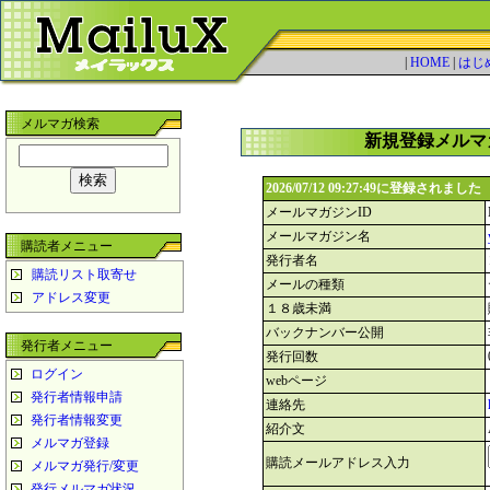
|
HOME
|
はじ
メルマガ検索
新規登録メルマ
2026/07/12 09:27:49に登録されました
メールマガジンID
メールマガジン名
購読者メニュー
発行者名
購読リスト取寄せ
メールの種類
アドレス変更
１８歳未満
バックナンバー公開
発行者メニュー
発行回数
ログイン
webページ
発行者情報申請
連絡先
発行者情報変更
紹介文
メルマガ登録
購読メールアドレス入力
メルマガ発行/変更
発行メルマガ状況