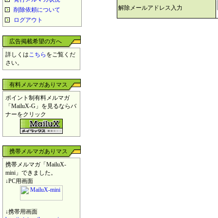
解除メールアドレス入力
削除依頼について
ログアウト
広告掲載希望の方へ
詳しくは
こちら
をご覧くだ
さい。
有料メルマガありマス
ポイント制有料メルマガ
「MailuX-G」を見るならバ
ナーをクリック
携帯メルマガありマス
携帯メルマガ「MailuX-
mini」できました。
↓PC用画面
↓携帯用画面