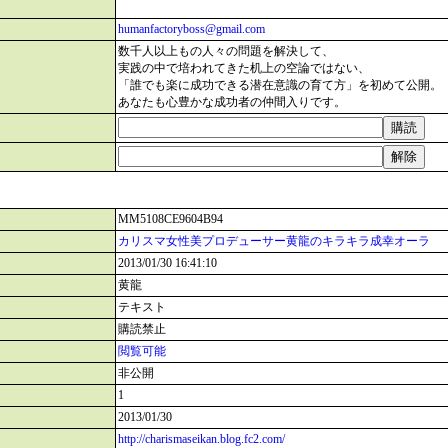
humanfactoryboss@gmail.com
数千人以上もの人々の問題を解決して、
実践の中で培われてきた机上の空論ではない、
「誰でも楽に成功できる潜在意識の育て方」を初めて公開。
あなたも心豊かな成功者の仲間入りです。
MM5108CE9604B94
カリスマ女性美プロデューサー黄龍のキラキラ成幸オーラ
2013/01/30 16:41:10
黄龍
テキスト
購読禁止
閲覧可能
非公開
1
2013/01/30
http://charismaseikan.blog.fc2.com/