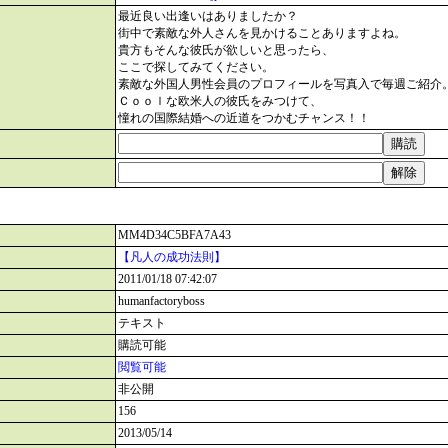
最近良い出逢いはありましたか？
街中で素敵な外人さんを見かけることありますよね。
貴方もそんな彼氏が欲しいと思ったら、
ここで探してみてください。
素敵な外国人男性会員のプロフィールを写真入で毎週ご紹介
Ｃｏｏｌな欧米人の彼氏をみつけて、
憧れの国際結婚への近道をつかむチャンス！！
MM4D34C5BFA7A43
【凡人の成功法則】
2011/01/18 07:42:07
humanfactoryboss
テキスト
購読可能
閲覧可能
非公開
156
2013/05/14