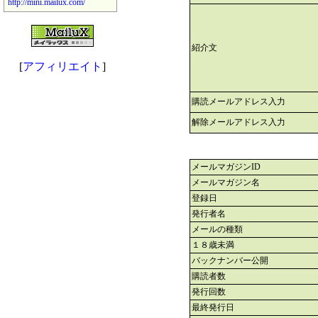
http://mini.mailux.com/
紹介文
[
アフィリエイト
]
購読メールアドレス入力
解除メールアドレス入力
メールマガジンID
メールマガジン名
登録日
発行者名
メールの種類
１８歳未満
バックナンバー公開
購読者数
発行回数
最終発行日