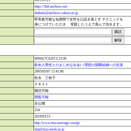
2021/01/21
https://3h8.anchises.net/
daihuku@anchises.sakura.ne.jp
即実践可能な短期間で女性を口説き落とす テクニックを
身につけていただき、 実践したうえで喜んで頂きます。
MM427C62FCC211B
欧米人男性とのまじめな出会い/理想の国際結婚への近道
2005/05/07 15:41:00
松永 三枝子
テキスト
購読可能
閲覧可能
非公開
254
2019/03/13
http://www.tma-marriage.com/jp/
tma@mxa.mesh.ne.jp