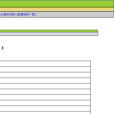
近の発行MM
|
新着MM一覧
|
ット