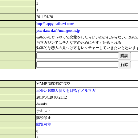
3
1
2011/01/20
http://happymailnavi.com/
pcwakuwaku@mail.goo.ne.jp
&#65378;どうやって恋愛をしたらいいのかわからない…&#6537
当マガジンではそんな方のために今すぐ始められる
効率的な恋人の見つけ方をレクチャーしていきたいと思います&#
MM4BD852E079D22
出会い1000人切りを目指すメルマガ
2010/04/29 00:23:12
daisuke
テキスト
購読禁止
閲覧可能
8