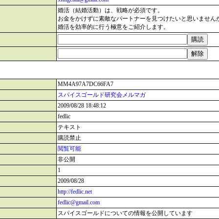
婚活（結婚活動）は、戦略が必須です。
お金をかけずに素敵なパートナーを見つけたいと思いません
婚活を効率的に行う極意をご紹介します。
MM4A97A7DC66FA7
スパイスゴールド研究会メルマガ
2009/08/28 18:48:12
fedlic
テキスト
購読禁止
閲覧可能
非公開
1
2009/08/28
http://fedlic.net
fedlic@gmail.com
スパイスゴールドについての情報を公開しています