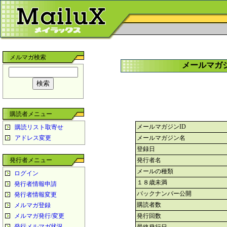
メルマガ検索
メールマガ
購読者メニュー
メールマガジンID
購読リスト取寄せ
アドレス変更
メールマガジン名
登録日
発行者メニュー
発行者名
メールの種類
ログイン
１８歳未満
発行者情報申請
バックナンバー公開
発行者情報変更
購読者数
メルマガ登録
メルマガ発行/変更
発行回数
発行メルマガ状況