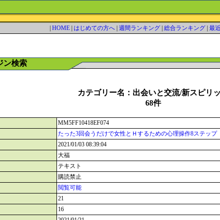
|
HOME
|
はじめての方へ
|
週間ランキング
|
総合ランキング
|
最
ジン検索
カテゴリー名：出会いと交流/新スピリ
68件
MM5FF10418EF074
たった3回会うだけで女性とＨするための心理操作8ステップ
2021/01/03 08:39:04
大福
テキスト
購読禁止
閲覧可能
21
16