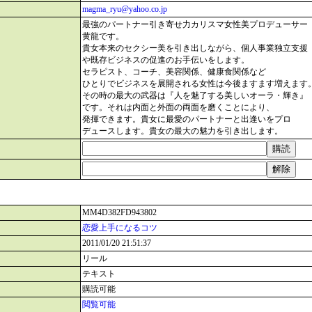
magma_ryu@yahoo.co.jp
最強のパートナー引き寄せ力カリスマ女性美プロデューサー
黄龍です。
貴女本来のセクシー美を引き出しながら、個人事業独立支援
や既存ビジネスの促進のお手伝いをします。
セラピスト、コーチ、美容関係、健康食関係など
ひとりでビジネスを展開される女性は今後ますます増えます
その時の最大の武器は『人を魅了する美しいオーラ・輝き』
です。それは内面と外面の両面を磨くことにより、
発揮できます。貴女に最愛のパートナーと出逢いをプロ
デュースします。貴女の最大の魅力を引き出します。
MM4D382FD943802
恋愛上手になるコツ
2011/01/20 21:51:37
リール
テキスト
購読可能
閲覧可能