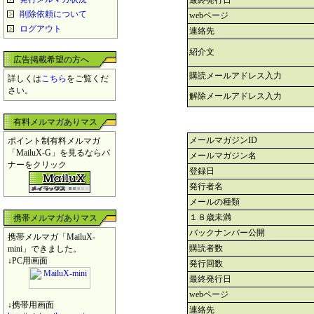
最終発行日
削除依頼について
webページ
ログアウト
連絡先
紹介文
広告掲載希望の方へ
購読メールアドレス入力
詳しくは
こちら
をご覧くだ
さい。
解除メールアドレス入力
有料メルマガありマス
メールマガジンID
ポイント制有料メルマガ
「MailuX-G」を見るならバ
メールマガジン名
ナーをクリック
登録日
発行者名
メールの種類
１８歳未満
携帯メルマガありマス
バックナンバー公開
携帯メルマガ「MailuX-
購読者数
mini」できました。
↓PC用画面
発行回数
最終発行日
webページ
↓携帯用画面
連絡先