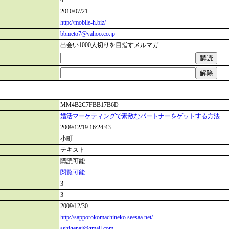
4
2010/07/21
http://mobile-h.biz/
bbmeto7@yahoo.co.jp
出会い1000人切りを目指すメルマガ
MM4B2C7FBB17B6D
婚活マーケティングで素敵なパートナーをゲットする方法
2009/12/19 16:24:43
小町
テキスト
購読可能
閲覧可能
3
3
2009/12/30
http://sapporokomachineko.seesaa.net/
sshigenai@gmail.com