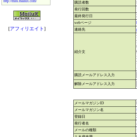
http://mini.mailux.com/
購読者数
発行回数
最終発行日
webページ
[
アフィリエイト
]
連絡先
紹介文
購読メールアドレス入力
解除メールアドレス入力
メールマガジンID
メールマガジン名
登録日
発行者名
メールの種類
１８歳未満