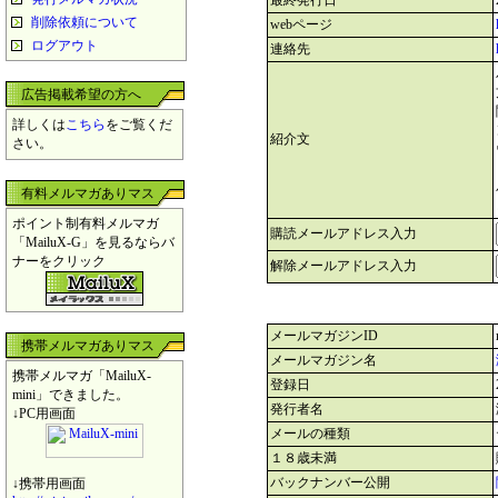
最終発行日
削除依頼について
webページ
ログアウト
連絡先
広告掲載希望の方へ
詳しくは
こちら
をご覧くだ
紹介文
さい。
有料メルマガありマス
ポイント制有料メルマガ
購読メールアドレス入力
「MailuX-G」を見るならバ
ナーをクリック
解除メールアドレス入力
メールマガジンID
携帯メルマガありマス
メールマガジン名
携帯メルマガ「MailuX-
登録日
mini」できました。
発行者名
↓PC用画面
メールの種類
１８歳未満
バックナンバー公開
↓携帯用画面