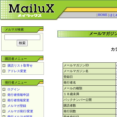
|
HOME
|
はじ
メルマガ検索
メールマガジ
カ
購読者メニュー
メールマガジンID
購読リスト取寄せ
アドレス変更
メールマガジン名
登録日
発行者メニュー
発行者名
メールの種類
ログイン
１８歳未満
発行者情報申請
バックナンバー公開
発行者情報変更
購読者数
メルマガ登録
メルマガ発行/変更
発行回数
発行メルマガ状況