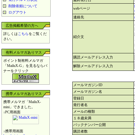
最終発行日
削除依頼について
webページ
ログアウト
連絡先
広告掲載希望の方へ
詳しくは
こちら
をご覧くだ
紹介文
さい。
有料メルマガありマス
購読メールアドレス入力
ポイント制有料メルマガ
「MailuX-G」を見るならバ
解除メールアドレス入力
ナーをクリック
メールマガジンID
メールマガジン名
携帯メルマガありマス
登録日
携帯メルマガ「MailuX-
発行者名
mini」できました。
メールの種類
↓PC用画面
１８歳未満
バックナンバー公開
↓携帯用画面
購読者数