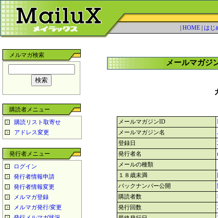
|
HOME
|
はじ
メルマガ検索
メールマガジ
購読者メニュー
メールマガジンID
購読リスト取寄せ
アドレス変更
メールマガジン名
登録日
発行者メニュー
発行者名
メールの種類
ログイン
１８歳未満
発行者情報申請
バックナンバー公開
発行者情報変更
購読者数
メルマガ登録
メルマガ発行/変更
発行回数
発行メルマガ状況