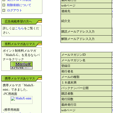
最終発行日
削除依頼について
webページ
ログアウト
連絡先
紹介文
広告掲載希望の方へ
詳しくは
こちら
をご覧くだ
購読メールアドレス入力
さい。
解除メールアドレス入力
有料メルマガありマス
ポイント制有料メルマガ
メールマガジンID
「MailuX-G」を見るならバ
ナーをクリック
メールマガジン名
登録日
発行者名
メールの種類
携帯メルマガありマス
１８歳未満
携帯メルマガ「MailuX-
バックナンバー公開
mini」できました。
購読者数
↓PC用画面
発行回数
最終発行日
↓携帯用画面
webページ