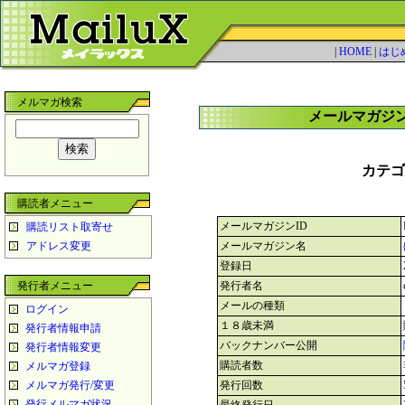
|
HOME
|
はじ
メルマガ検索
メールマガジ
カテゴ
購読者メニュー
メールマガジンID
購読リスト取寄せ
アドレス変更
メールマガジン名
登録日
発行者メニュー
発行者名
メールの種類
ログイン
１８歳未満
発行者情報申請
バックナンバー公開
発行者情報変更
購読者数
メルマガ登録
メルマガ発行/変更
発行回数
発行メルマガ状況