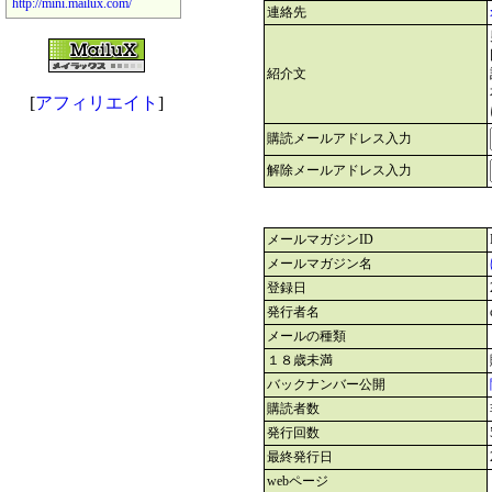
http://mini.mailux.com/
連絡先
紹介文
[
アフィリエイト
]
購読メールアドレス入力
解除メールアドレス入力
メールマガジンID
メールマガジン名
登録日
発行者名
メールの種類
１８歳未満
バックナンバー公開
購読者数
発行回数
最終発行日
webページ